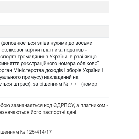
б (доповнюється зліва нулями до восьми
облікової картки платника податків -
аспорта громадянина України, в разі якщо
прийняття реєстраційного номера облікової
рган Міністерства доходів і зборів України і
есуального примусу) накладений на
гується штраф), за рішенням №_/_/__(номер
обою зазначається код ЄДРПОУ, а платником -
зазначаються його паспортні дані.
рішенням № 125/414/17