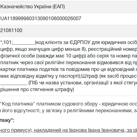
Казначейство України (ЕАП)
UA118999980313090106000026007
21081100
*;101;_________(код клієнта за ЄДРПОУ для юридичних осі
цифр, якщо значущих цифр менше 8), реєстраційний номер 
фізичної особи (завжди має 10 цифр) або серія та номер п
платник через свої релігійні переконання відмовився від 
картки платника податків та повідомив про це відповідний о
має відповідну відмітку у паспорті);Штраф (як засіб проц
___________ (ПІБ чи назва установи, організації з якої стя
рішення про стягнення штрафу)
 "Код платника" платником судового збору - юридичною ос
 його відсутності, у зв'язку з релігійними переконаннями, 
тежу":
ого примусу), накладений на Іванова Івана Івановича, за 