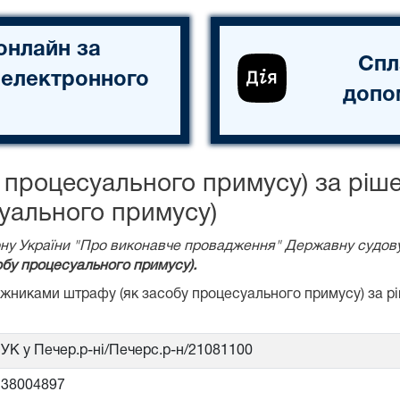
онлайн за
Спл
 електронного
допо
 процесуального примусу) за ріш
уального примусу)
акону України "Про виконавче провадження" Державну судов
бу процесуального примусу).
божниками штрафу (як засобу процесуального примусу) за 
УК у Печер.р-ні/Печерс.р-н/21081100
38004897