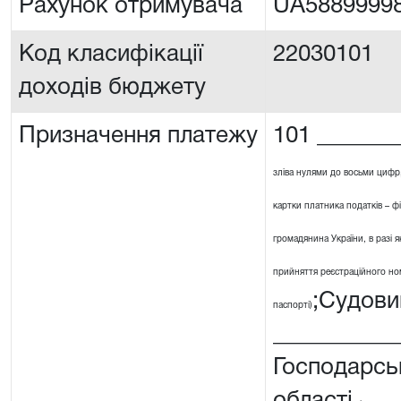
Рахунок отримувача
UA5889999
Код класифікації
22030101
доходів бюджету
Призначення платежу
101 _______
зліва нулями до восьми цифр
картки платника податків – ф
громадянина України, в разі я
прийняття реєстраційного номе
;Судови
паспорті)
__________
Господарсь