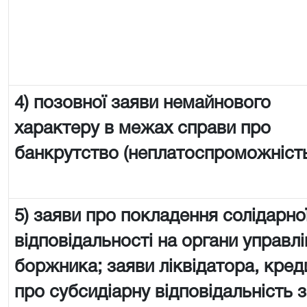
4) позовної заяви немайнового
характеру в межах справи про
банкрутство (неплатоспроможніст
5) заяви про покладення солідарно
відповідальності на органи управл
боржника; заяви ліквідатора, кре
про субсидіарну відповідальність 