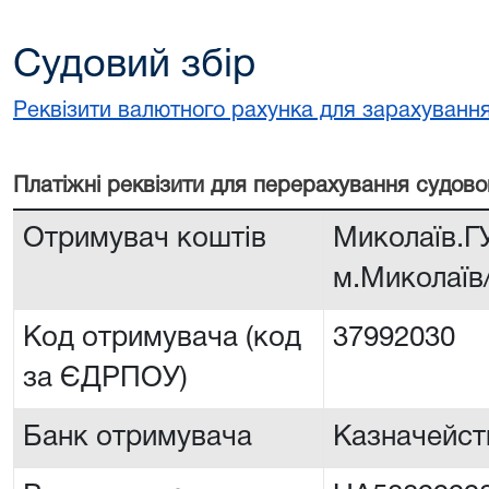
Судовий збір
Реквізити валютного рахунка для зарахування
Платiжнi реквiзити для перерахування судово
Отримувач коштів
Миколаїв.Г
м.Миколаїв
Код отримувача (код
37992030
за ЄДРПОУ)
Банк отримувача
Казначейств