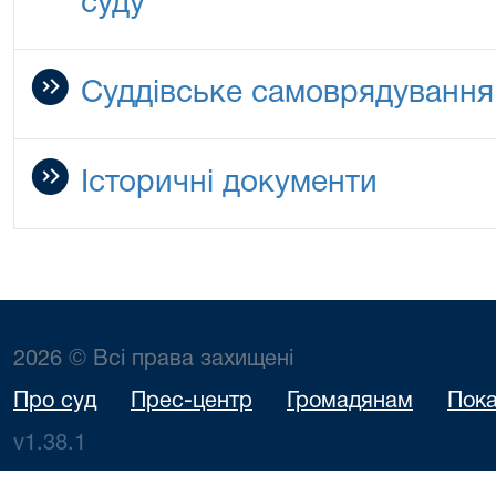
суду
Суддівське самоврядування
Історичні документи
2026 © Всі права захищені
Про суд
Прес-центр
Громадянам
Пока
v1.38.1