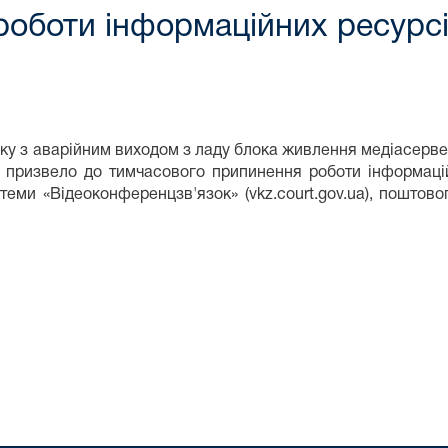
оботи інформаційних ресурсі
ку з аварійним виходом з ладу блока живлення медіасервер
що призвело до тимчасового припинення роботи інформацій
истеми «Відеоконференцзв'язок» (vkz.court.gov.ua), поштово